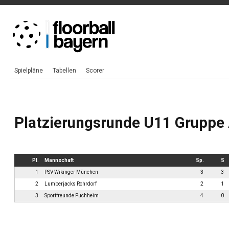
Spielpläne
Tabellen
Scorer
Platzierungsrunde U11 Gruppe 
Pl.
Mannschaft
Sp.
S
1
PSV Wikinger München
3
3
2
Lumberjacks Rohrdorf
2
1
3
Sportfreunde Puchheim
4
0