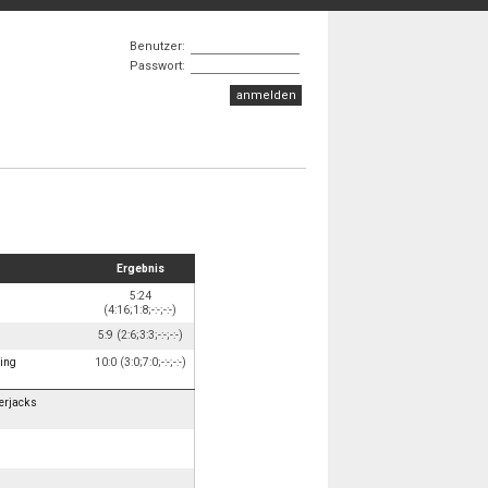
Benutzer:
Passwort:
Ergebnis
5:24
(4:16;1:8;-:-;-:-)
5:9 (2:6;3:3;-:-;-:-)
ing
10:0 (3:0;7:0;-:-;-:-)
erjacks