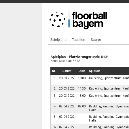
Spielpläne
Tabellen
Scorer
Spielplan - Platzierungsrunde U13:
Neuer Spielplan BETA
Nr.
Datum
Zeit
Spielort
1
20.03.2022
10:00
Kaufering, Sportzentrum Kauf
2
20.03.2022
11:30
Kaufering, Sportzentrum Kauf
3
20.03.2022
13:00
Kaufering, Sportzentrum Kauf
4
02.04.2022
09:00
Raubling, Raubling Gymnas
Halle
5
02.04.2022
Raubling, Raubling Gymnas
Halle
6
02.04.2022
Raubling, Raubling Gymnas