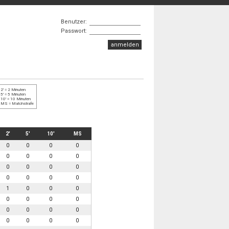
Benutzer:
Passwort:
2' = 2 Minuten
5' = 5 Minuten
10' = 10 Minuten
MS = Matchstrafe
2'
5'
10'
MS
0
0
0
0
0
0
0
0
0
0
0
0
0
0
0
0
1
0
0
0
0
0
0
0
0
0
0
0
0
0
0
0