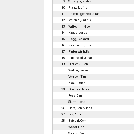
9
Schweyer, Niklas
10
Franz, Moritz
11
Unterberger, Sebastian
12
Melchior, Jannik
13
Willkomm, Nico
14
Knaus, Jonas
15
Riegg, Leonard
16
Ziemendorf, Imo
17
Finkenwirth, Kai
18
Rubenwolf, Jonas
19
Hitzler, Julian
Waffler, Lasse
Vernooij, Tim
Knaul, Robin
23
Grimpen, Merle
Ress, Ben
Sturm, Lovis
26
Herz, Jan-Niklas
27
Tas, Amir
28
Beischl, Cem
Weber, Finn
Seeman, Vojtech