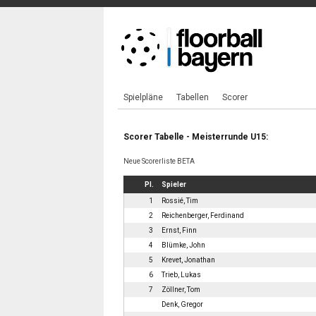
Spielpläne
Tabellen
Scorer
Scorer Tabelle - Meisterrunde U15:
Neue Scorerliste BETA
Pl.
Spieler
1
Rossié, Tim
2
Reichenberger, Ferdinand
3
Ernst, Finn
4
Blümke, John
5
Krevet, Jonathan
6
Trieb, Lukas
7
Zöllner, Tom
Denk, Gregor