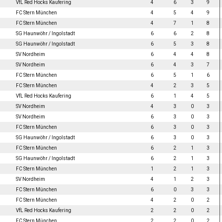
VfL Red Hocks Kaufering
4
6
3
9
FC Stern München
4
5
4
9
FC Stern München
4
7
1
8
SG Haunwöhr / Ingolstadt
6
6
2
8
SG Haunwöhr / Ingolstadt
6
5
3
8
SV Nordheim
6
4
4
8
SV Nordheim
6
4
3
7
FC Stern München
6
5
1
6
FC Stern München
4
2
3
5
VfL Red Hocks Kaufering
6
1
4
5
SV Nordheim
4
3
0
3
SV Nordheim
6
3
0
3
FC Stern München
6
3
0
3
SG Haunwöhr / Ingolstadt
6
3
0
3
FC Stern München
6
2
1
3
SG Haunwöhr / Ingolstadt
6
2
1
3
FC Stern München
1
2
1
3
SV Nordheim
4
1
2
3
FC Stern München
6
0
3
3
FC Stern München
4
2
0
2
VfL Red Hocks Kaufering
2
2
0
2
FC Stern München
2
2
0
2