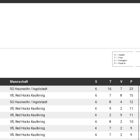
S = Spiele
T = Tore
V = Vorlagen
P = Punkte
Mannschaft
S
T
V
P
SG Haunwöhr / Ingolstadt
6
16
7
23
VfL Red Hocks Kaufering
6
7
8
15
SG Haunwöhr / Ingolstadt
6
8
4
12
VfL Red Hocks Kaufering
4
9
2
11
VfL Red Hocks Kaufering
4
2
9
11
VfL Red Hocks Kaufering
6
8
2
10
VfL Red Hocks Kaufering
4
7
2
9
VfL Red Hocks Kaufering
6
7
2
9